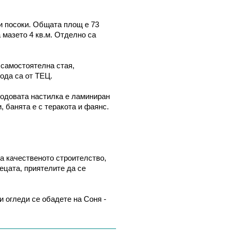
ки посоки. Общата площ е 73
 мазето 4 кв.м. Отделно са
 самостоятелна стая,
ода са от ТЕЦ.
Подовата настилка е ламиниран
, банята е с теракота и фаянс.
а качественото строителство,
ецата, приятелите да се
и огледи се обадете на Соня -