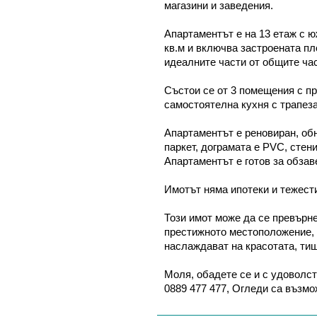
магазини и заведения.
Апартаментът е на 13 етаж с ю
кв.м и включва застроената пл
идеалните части от общите час
Състои се от 3 помещения с пр
самостоятелна кухня с трапеза
Апартаментът е реновиран, обн
паркет, дограмата е PVC, стени
Апартаментът е готов за обза
Имотът няма ипотеки и тежести
Този имот може да се превърне
престижното местоположение, 
наслаждават на красотата, тиш
Моля, обадете се и с удоволст
0889 477 477, Огледи са възмо