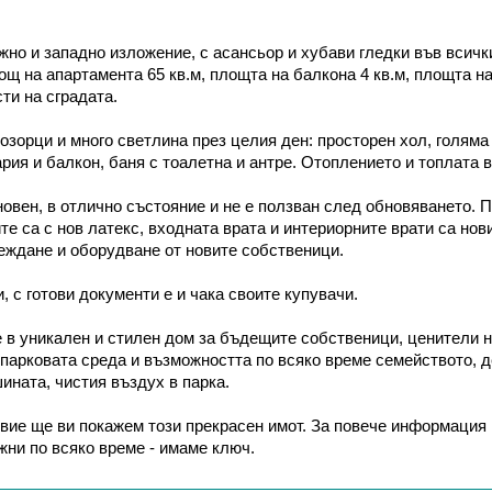
жно и западно изложение, с асансьор и хубави гледки във всич
ощ на апартамента 65 кв.м, площта на балкона 4 кв.м, площта на
ти на сградата.
озорци и много светлина през целия ден: просторен хол, голяма
рия и балкон, баня с тоалетна и антре. Отоплението и топлата в
овен, в отлично състояние и не е ползван след обновяването. 
те са с нов латекс, входната врата и интериорните врати са нови
веждане и оборудване от новите собственици.
, с готови документи е и чака своите купувачи.
 в уникален и стилен дом за бъдещите собственици, ценители н
парковата среда и възможността по всяко време семейството, д
ината, чистия въздух в парка.
вие ще ви покажем този прекрасен имот. За повече информация 
жни по всяко време - имаме ключ.