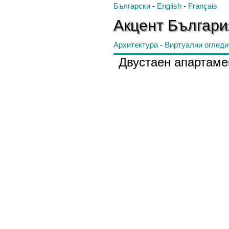
Български
-
English
-
Français
Акцент
Българ
Архитектура
-
Виртуални огледи
Двустаен апартаме