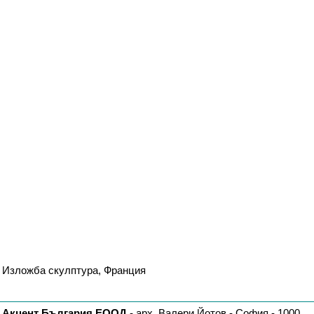
Изложба скулптура, Франция
Акцент България ЕООД
- арх. Валери Йотов - София - 1000,