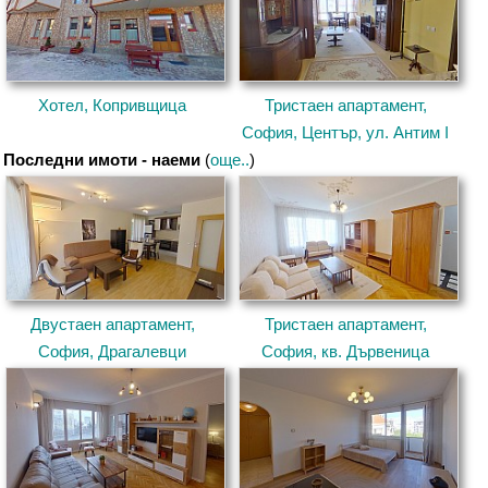
Хотел, Копривщица
Тристаен апартамент,
София, Център, ул. Антим I
Последни имоти - наеми
(
още..
)
Двустаен апартамент,
Тристаен апартамент,
София, Драгалевци
София, кв. Дървеница