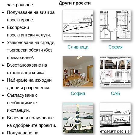
Други проекти
застрояване.
Получаване на визи за
проектиране.
Експресни
проектантски услуги.
Узаконяване на сгради,
Сливница
София
търговски обекти /без
премахване/.
Възстановяване на
строителни книжа.
Набиране на изходни
данни и разрешения.
София
САБ
Съгласуване с
необходимите
инстанции.
Внасяне и получаване
на одобрените проекти.
Получаване на