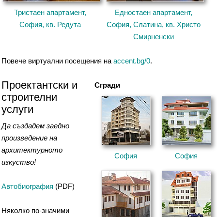
Тристаен апартамент,
Едностаен апартамент,
София, кв. Редута
София, Слатина, кв. Христо
Смирненски
Повече виртуални посещения на
accent.bg/0
.
Проектантски и
Сгради
строителни
услуги
Да създадем заедно
произведение на
архитектурното
София
София
изкуство!
Автобиография
(PDF)
Няколко по-значими