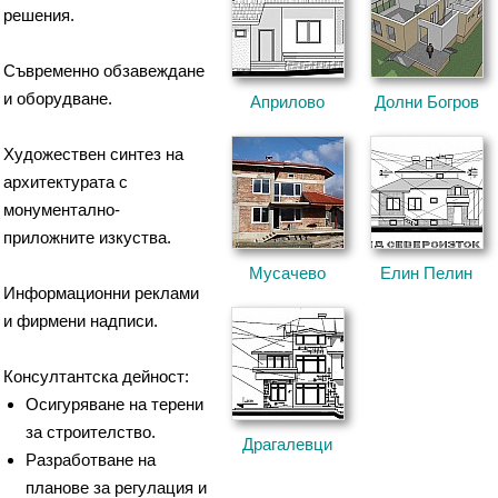
решения.
Съвременно обзавеждане
и оборудване.
Априлово
Долни Богров
Художествен синтез на
архитектурата с
монументално-
приложните изкуства.
Мусачево
Елин Пелин
Информационни реклами
и фирмени надписи.
Консултантска дейност:
Осигуряване на терени
за строителство.
Драгалевци
Разработване на
планове за регулация и