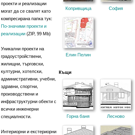
проекти и реализации
Копривщица
София
могат да се свалят като
компресирана папка тук:
По-значими проекти и
реализации
(ZIP, 99 Mb)
Уникални проекти на
Елин Пелин
градоустройствени,
жилищни, търговски,
културни, хотелски,
Къщи
административни, учебни,
здравни, спортни,
производствени и
инфраструктурни обекти с
всички инженерни
Горна баня
Лесново
специалности.
Интериорни и екстериорни