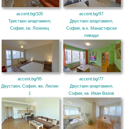
accent.bg/105
accent.bg/97
Тристаен апартамент,
Двустаен апартамент,
София, кв. Лозенец
София, ж.к. Манастирски
ливади
accent.bg/95
accent.bg/77
Двустаен, София, жк. Люлин
Двустаен апартамент,
1
София, кв. Иван Вазов