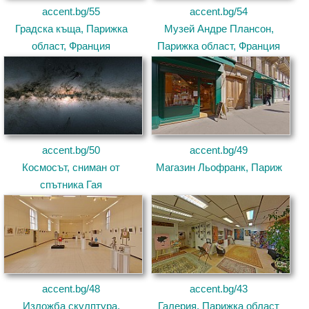
accent.bg/55
accent.bg/54
Градска къща, Парижка
Музей Андре Плансон,
област, Франция
Парижка област, Франция
accent.bg/50
accent.bg/49
Космосът, сниман от
Магазин Льофранк, Париж
спътника Гая
accent.bg/48
accent.bg/43
Изложба скулптура,
Галерия, Парижка област