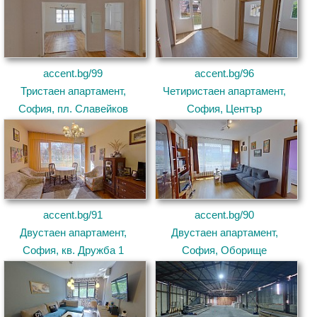
accent.bg/99
accent.bg/96
Тристаен апартамент,
Четиристаен апартамент,
София, пл. Славейков
София, Център
accent.bg/91
accent.bg/90
Двустаен апартамент,
Двустаен апартамент,
София, кв. Дружба 1
София, Оборище