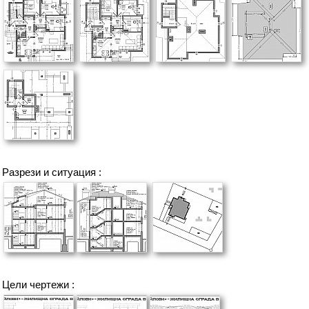
Разрези и ситуация :
Цели чертежи :